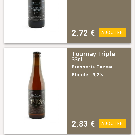
2,72
€
AJOUTER
Tournay Triple
33cl
Brasserie Cazeau
Blonde
| 9,2%
2,83
€
AJOUTER