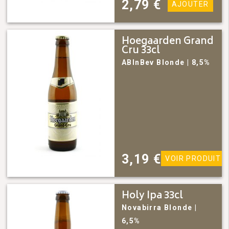
2,79
€
AJOUTER
Hoegaarden Grand
Cru 33cl
ABInBev
Blonde
| 8,5%
3,19
€
VOIR PRODUIT
Holy Ipa 33cl
Novabirra
Blonde
|
6,5%