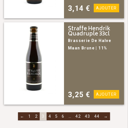
3,14
€
AJOUTER
Straffe Hendrik
Quadruple 33cl
Brasserie De Halve
Maan
Brune
| 11%
3,25
€
AJOUTER
←
1
2
3
4
5
6
…
42
43
44
→