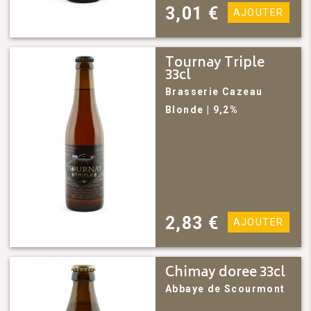
3,01
€
AJOUTER
Tournay Triple
33cl
Brasserie Cazeau
Blonde
| 9,2%
2,83
€
AJOUTER
Chimay doree 33cl
Abbaye de Scourmont