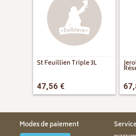
St Feuillien Triple 3L
Jer
Rése
47,56
€
67
Modes de paiement
Service