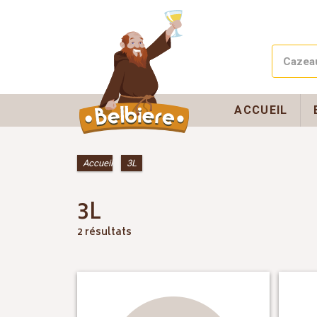
ACCUEIL
Accueil
»
3L
3L
2 résultats