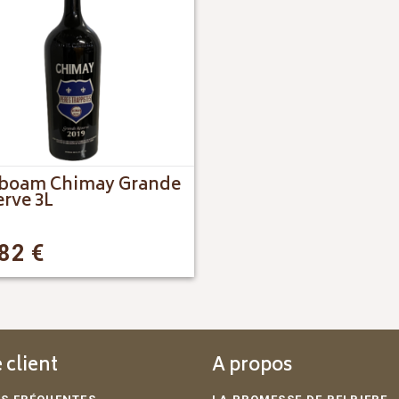
oboam Chimay Grande
rve 3L
,82
€
 client
A propos