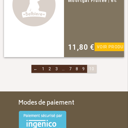
Moortgat
Fruitée
| 6%
11,80
€
VOIR PRODUIT
←
1
2
3
…
7
8
9
10
Modes de paiement