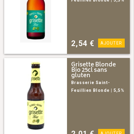
Feuillien
Blonde
| 5,5%
2,54
€
AJOUTER
Grisette Blonde
Bio 25cl sans
gluten
Brasserie Saint-
Feuillien
Blonde
| 5,5%
2,01
€
AJOUTER