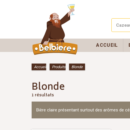
ACCUEIL
Accueil
»
Produits
»
Blonde
Blonde
1 résultats
Bière claire présentant surtout des arômes de cé