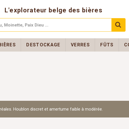
L'explorateur belge des bières
BIÈRES
DESTOCKAGE
VERRES
FÛTS
C
réales. Houblon discret et amertume faible à modérée.