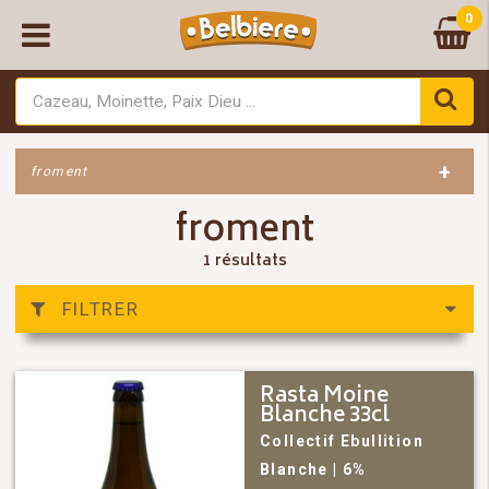
0
+
froment
froment
1 résultats
FILTRER
Rasta Moine
Blanche 33cl
Collectif Ebullition
Blanche
| 6%