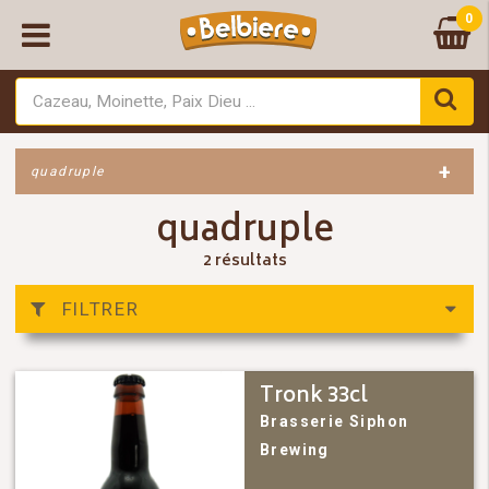
0
+
quadruple
quadruple
2 résultats
FILTRER
Tronk 33cl
Brasserie Siphon
Brewing