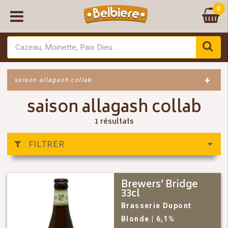
0
+
saison allagash collab
saison allagash collab
1 résultats
FILTRER
Brewers’ Bridge
33cl
Brasserie Dupont
Blonde
| 6,1%