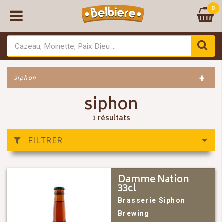
0
+
siphon
siphon
1 résultats
FILTRER
Damme Nation
33cl
Brasserie Siphon
Brewing