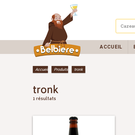
ACCUEIL
Accueil
»
Produits
»
tronk
tronk
1 résultats