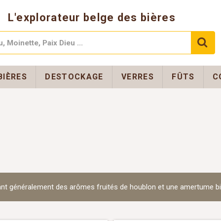
L'explorateur belge des bières
BIÈRES
DESTOCKAGE
VERRES
FÛTS
C
sentant généralement des arômes fruités de houblon et une amertume 