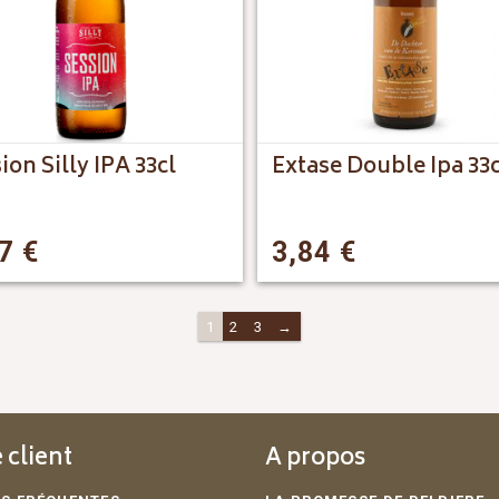
ion Silly IPA 33cl
Extase Double Ipa 33c
87
€
3,84
€
1
2
3
→
 client
A propos