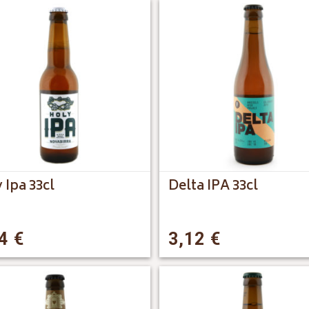
 Ipa 33cl
Delta IPA 33cl
94
€
3,12
€