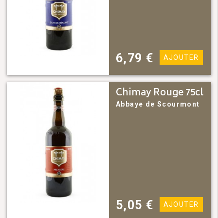
6,79
€
AJOUTER
Chimay Rouge 75cl
Abbaye de Scourmont
5,05
€
AJOUTER