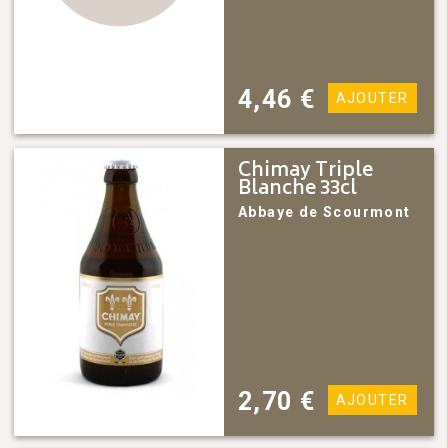
4,46
€
AJOUTER
Chimay Triple
Blanche 33cl
Abbaye de Scourmont
2,70
€
AJOUTER