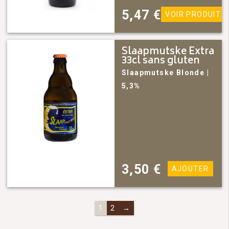
5,47
€
VOIR PRODUIT
Slaapmutske Extra
33cl sans gluten
Slaapmutske
Blonde
|
5,3%
3,50
€
AJOUTER
1
2
→