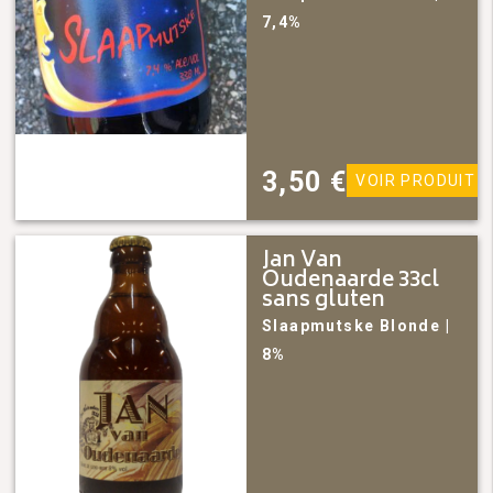
7,4%
3,50
€
VOIR PRODUIT
Jan Van
Oudenaarde 33cl
sans gluten
Slaapmutske
Blonde
|
8%