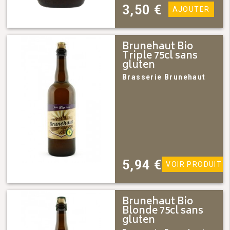
3,50
€
AJOUTER
Brunehaut Bio
Triple 75cl sans
gluten
Brasserie Brunehaut
5,94
€
VOIR PRODUIT
Brunehaut Bio
Blonde 75cl sans
gluten