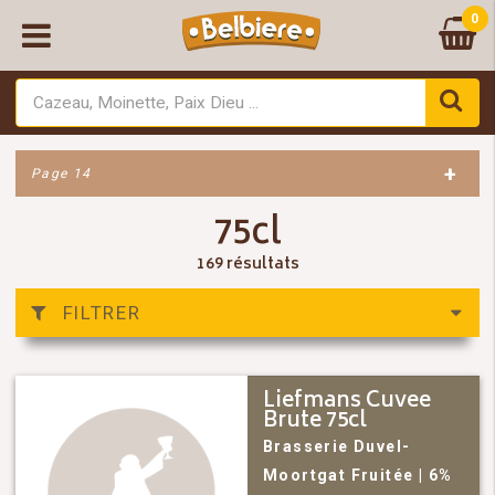
0
+
Page 14
75cl
169 résultats
FILTRER
Liefmans Cuvee
Brute 75cl
Brasserie Duvel-
Moortgat
Fruitée
| 6%