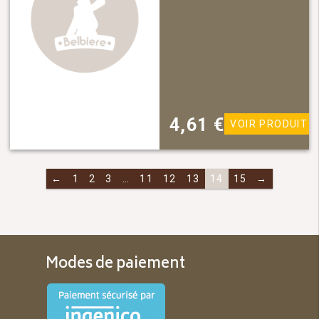
4,61
€
VOIR PRODUIT
←
1
2
3
…
11
12
13
14
15
→
Modes de paiement