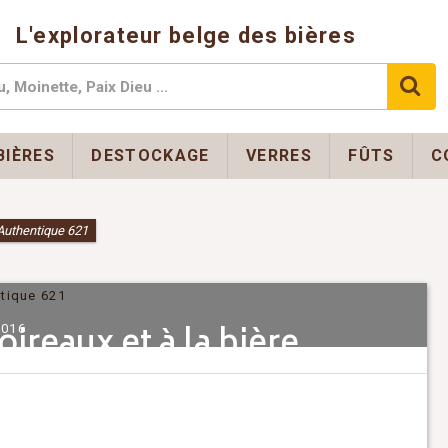
L'explorateur belge des bières
BIÈRES
DESTOCKAGE
VERRES
FÛTS
C
 Authentique 621
ireaux et à la bière
2016