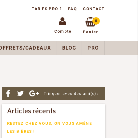
TARIFS PRO ?
FAQ
CONTACT
0
Compte
Panier
OFFRETS/CADEAUX
BLOG
PRO
Par
Trinquer avec des ami(e)s
Articles récents
RESTEZ CHEZ VOUS, ON VOUS AMÈNE
LES BIÈRES !