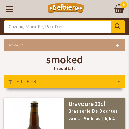
0
+
smoked
smoked
1 résultats
FILTRER
Bravoure 33cl
Brasserie De Dochter
van ...
Ambrée
| 6,5%