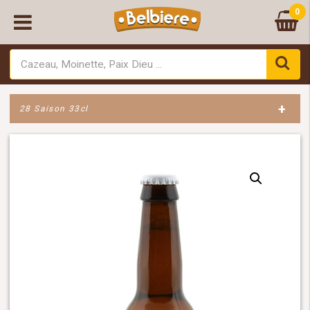
0
+
28 Saison 33cl