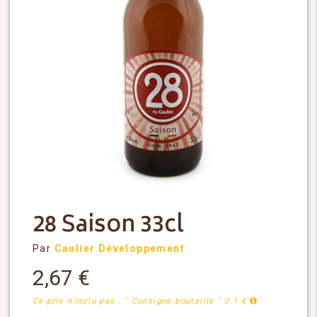
28 Saison 33cl
Par
Caulier Développement
2,67
€
Ce prix n'inclu pas : " Consigne bouteille " 0.1 €