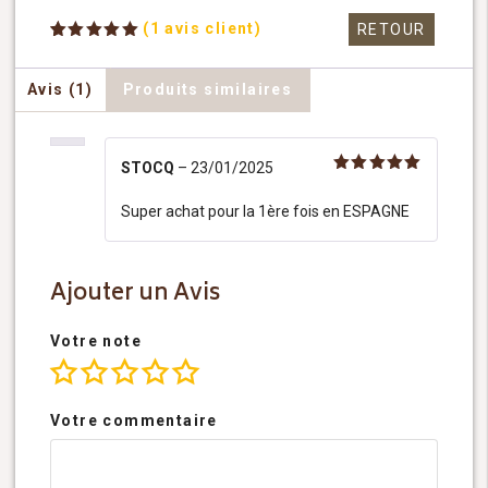
(
1
avis client)
RETOUR
Noté
1
5.00
sur 5
basé sur
Avis (1)
Produits similaires
notation
client
STOCQ
–
23/01/2025
Note
5
sur 5
Super achat pour la 1ère fois en ESPAGNE
Ajouter un Avis
Votre note
Votre commentaire