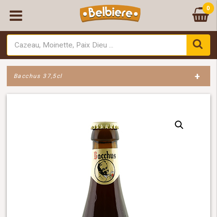
0
+
Bacchus 37,5cl