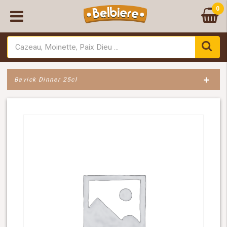
0
+
Bavick Dinner 25cl