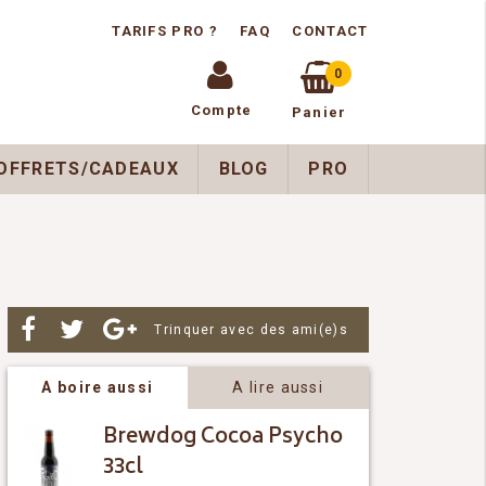
TARIFS PRO ?
FAQ
CONTACT
0
Compte
Panier
OFFRETS/CADEAUX
BLOG
PRO
Par
Trinquer avec des ami(e)s
A boire aussi
A lire aussi
Brewdog Cocoa Psycho
33cl