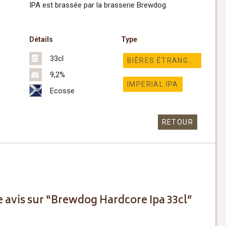
IPA est brassée par la brasserie Brewdog.
Détails
Type
33cl
BIÈRES ÉTRANGÈRES
9,2%
IMPERIAL IPA
Ecosse
RETOUR
re avis sur “Brewdog Hardcore Ipa 33cl”