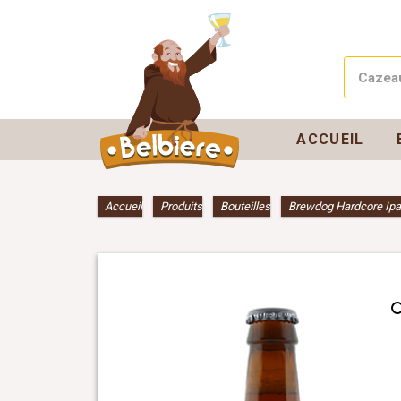
ACCUEIL
Accueil
»
Produits
»
Bouteilles
»
Brewdog Hardcore Ipa