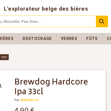
L'explorateur belge des bières
BIÈRES
DESTOCKAGE
VERRES
FÛTS
C
 33cl
Brewdog Hardcore
Ipa 33cl
Par
BREWDOG
4,90
€