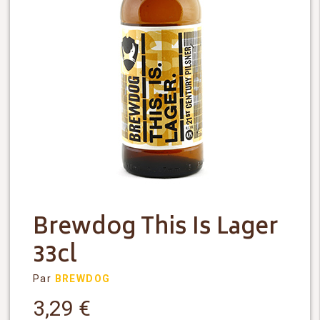
Brewdog This Is Lager
33cl
Par
BREWDOG
3,29
€