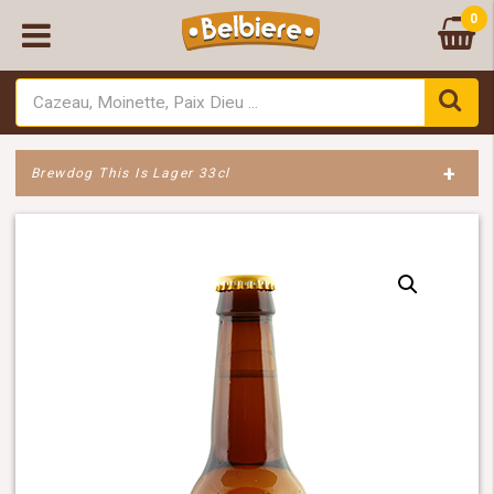
0
+
Brewdog This Is Lager 33cl