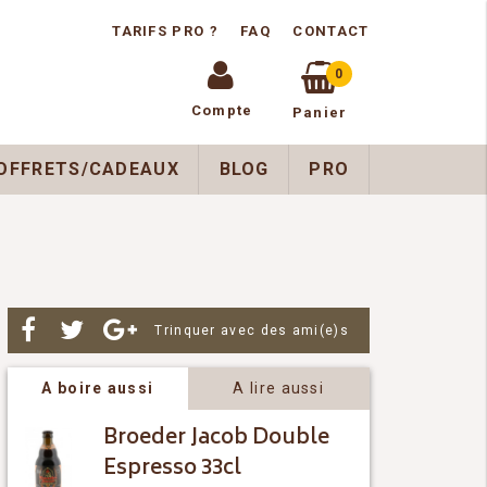
TARIFS PRO ?
FAQ
CONTACT
0
Compte
Panier
OFFRETS/CADEAUX
BLOG
PRO
Par
Trinquer avec des ami(e)s
A boire aussi
A lire aussi
Broeder Jacob Double
Espresso 33cl