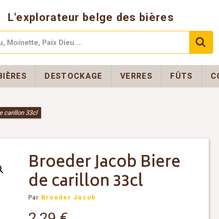
L'explorateur belge des bières
BIÈRES
DESTOCKAGE
VERRES
FÛTS
C
 carillon 33cl
Broeder Jacob Biere
de carillon 33cl
Par
Broeder Jacob
2,29
€