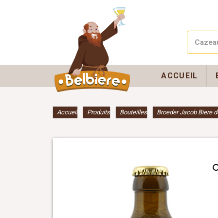
ACCUEIL
Accueil
»
Produits
»
Bouteilles
»
Broeder Jacob Biere de