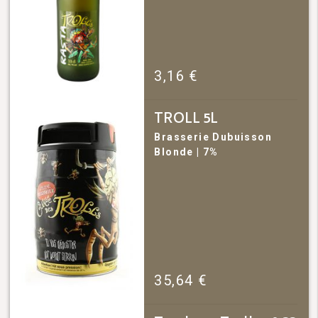
3,16
€
TROLL 5L
Brasserie Dubuisson
Blonde
| 7%
35,64
€