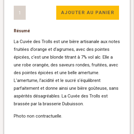
quantité
AJOUTER AU PANIER
de
Cuvée
Résumé
des
Trolls
La Cuvée des Trolls est une bière artisanale aux notes
33cl
fruitées d’orange et d’agrumes, avec des pointes
épicées, c’est une blonde titrant à 7% vol alc. Elle a
une robe orangée, des saveurs rondes, fruitées, avec
des pointes épicées et une belle amertume.
L’amertume, l’acidité et le sucré s’équilibrent
parfaitement et donne ainsi une bière goûteuse, sans
aspérités désagréables. La Cuvée des Trolls est
brassée par la brasserie Dubuisson.
Photo non contractuelle.