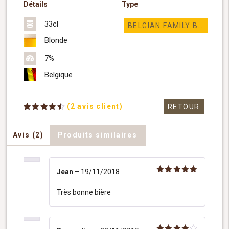
Détails
Type
33cl
BELGIAN FAMILY BREWERS
Blonde
7%
Belgique
(
2
avis client)
RETOUR
Noté
2
4.50
sur 5
basé
Avis (2)
Produits similaires
sur
notations
client
Jean
–
19/11/2018
Note
5
sur 5
Très bonne bière