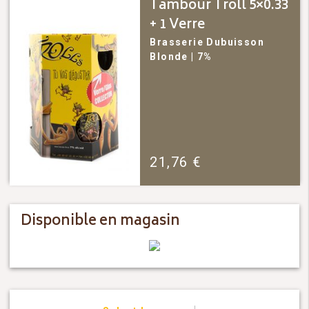
Tambour Troll 5×0.33
+ 1 Verre
Brasserie Dubuisson
Blonde
| 7%
21,76
€
Disponible en magasin