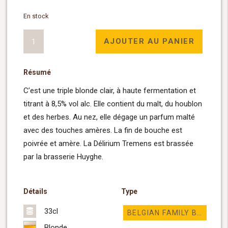
En stock
quantité
AJOUTER AU PANIER
de
Delirium
Résumé
Tremens
Bleue
C’est une triple blonde clair, à haute fermentation et
33cl
titrant à 8,5% vol alc. Elle contient du malt, du houblon
et des herbes. Au nez, elle dégage un parfum malté
avec des touches amères. La fin de bouche est
poivrée et amère. La Délirium Tremens est brassée
par la brasserie Huyghe.
Détails
Type
33cl
BELGIAN FAMILY BREWERS
Blonde