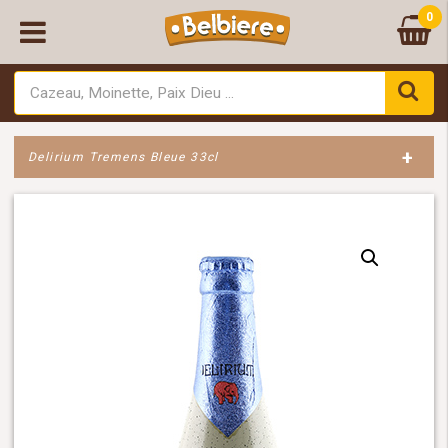
0
+
Delirium Tremens Bleue 33cl