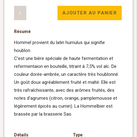
quantité
AJOUTER AU PANIER
de
Hommelbier
Résumé
75cl
Hommel provient du latin humulus qui signifie
houblon.
C’est une bière spéciale de haute fermentation et
refermentaion en bouteille, titrant à 7,5% vol alc. De
couleur dorée-ambrée, un caractère très houblonné.
Un goût doux agréablement fruité et malté. Elle est
très rafraîchissante, avec des arômes fruités, des
notes d’agrumes (citron, orange, pamplemousse et
légèrement épicés au cumin). La Hommelbier est
brassée par la brasserie Sas.
Détails
Type