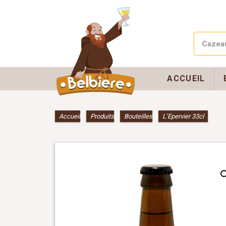
ACCUEIL
Accueil
»
Produits
»
Bouteilles
»
L’Epervier 33cl