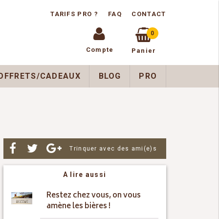
TARIFS PRO ?
FAQ
CONTACT
0
Compte
Panier
OFFRETS/CADEAUX
BLOG
PRO
Par
Trinquer avec des ami(e)s
A lire aussi
Restez chez vous, on vous
amène les bières !