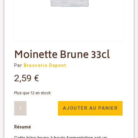
Moinette Brune 33cl
Par
Brasserie Dupont
2,59
€
Plus que 12 en stock
quantité
AJOUTER AU PANIER
de
Moinette
Résumé
Brune
33cl