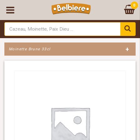
0
+
Moinette Brune 33cl