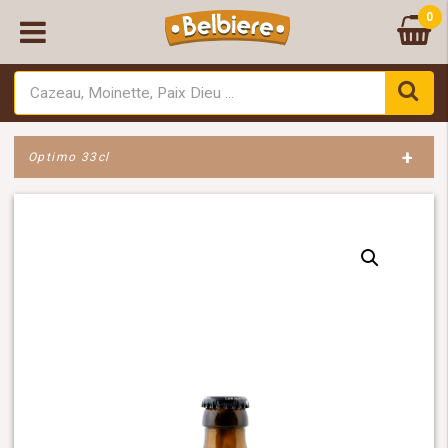
0
+
Optimo 33cl