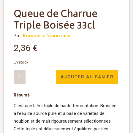
Queue de Charrue
Triple Boisée 33cl
Par
Brasserie Vanuxeem
2,36
€
En stock
quantité
AJOUTER AU PANIER
de
Queue
Résumé
de
Charrue
C’est une bière triple de haute fermentation. Brassée
Triple
à l’eau de source pure et à base de variétés de
Boisée
houblon et de malt rigoureusement sélectionnées.
33cl
Cette triple est délicieusement équilibrée par ses