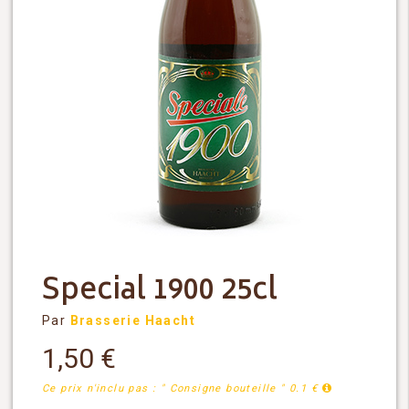
Special 1900 25cl
Par
Brasserie Haacht
1,50
€
Ce prix n'inclu pas : " Consigne bouteille " 0.1 €