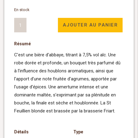
En stock
quantité
AJOUTER AU PANIER
de
St
Résumé
Feuillien
Blonde
C’est une bière d’abbaye, titrant à 7,5% vol alc. Une
33cl
robe dorée et profonde, un bouquet très parfumé dû
à l’influence des houblons aromatiques, ainsi que
l’apport d’une note fruitée d’agrumes, apportée par
l’usage d’épices. Une amertume intense et une
dominante maltée, s’exprimant par sa plénitude en
bouche, la finale est sèche et houblonnée. La St
Feuillien blonde est brassée par la brasserie Friart.
Détails
Type