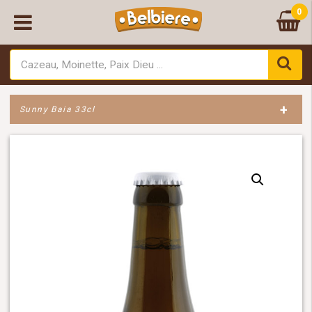
0
+
Sunny Baia 33cl