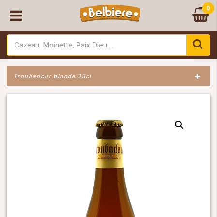
0
+
Troubadour blonde 33cl