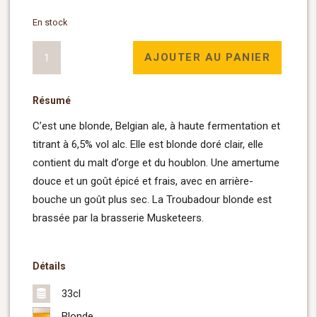
En stock
quantité
AJOUTER AU PANIER
de
Troubadour
Résumé
blonde
33cl
C’est une blonde, Belgian ale, à haute fermentation et
titrant à 6,5% vol alc. Elle est blonde doré clair, elle
contient du malt d’orge et du houblon. Une amertume
douce et un goût épicé et frais, avec en arrière-
bouche un goût plus sec. La Troubadour blonde est
brassée par la brasserie Musketeers.
Détails
33cl
Blonde