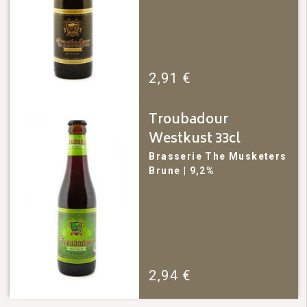
2,91
€
Troubadour
Westkust 33cl
Brasserie The Musketers
Brune
| 9,2%
2,94
€