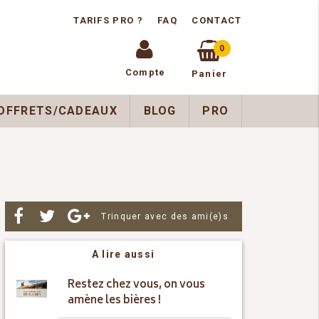
TARIFS PRO ?
FAQ
CONTACT
0
Compte
Panier
OFFRETS/CADEAUX
BLOG
PRO
Par
Trinquer avec des ami(e)s
A lire aussi
Restez chez vous, on vous
amène les bières !