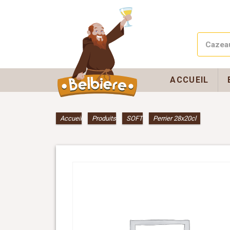
ACCUEIL
Accueil
»
Produits
»
SOFT
»
Perrier 28x20cl