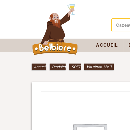
ACCUEIL
Accueil
»
Produits
»
SOFT
»
Val citron 12x1l