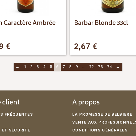
h Caractère Ambrée
Barbar Blonde 33cl
99
€
2,67
€
←
1
2
3
4
5
6
7
8
9
…
72
73
74
→
 client
A propos
S FRÉQUENTES
LA PROMESSE DE BELBIERE
VENTE AUX PROFESSIONNEL
 ET SÉCURITÉ
CONDITIONS GÉNÉRALES