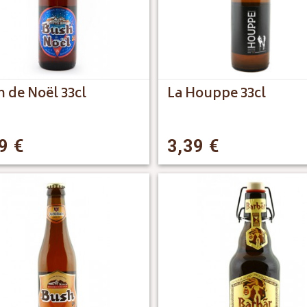
 de Noël 33cl
La Houppe 33cl
99
€
3,39
€