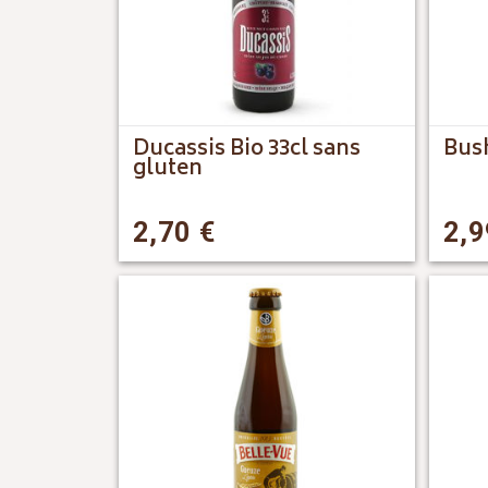
Ducassis Bio 33cl sans
Bush
gluten
2,70
€
2,