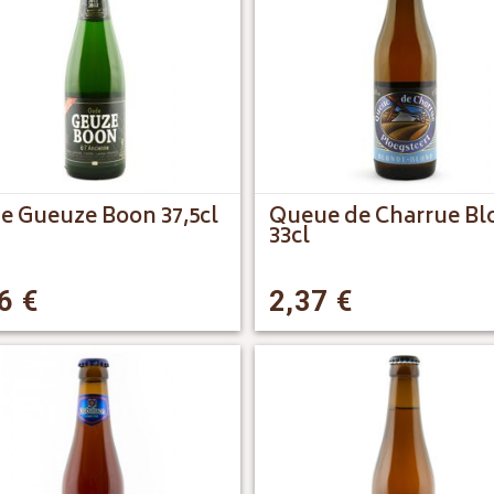
e Gueuze Boon 37,5cl
Queue de Charrue Bl
33cl
76
€
2,37
€