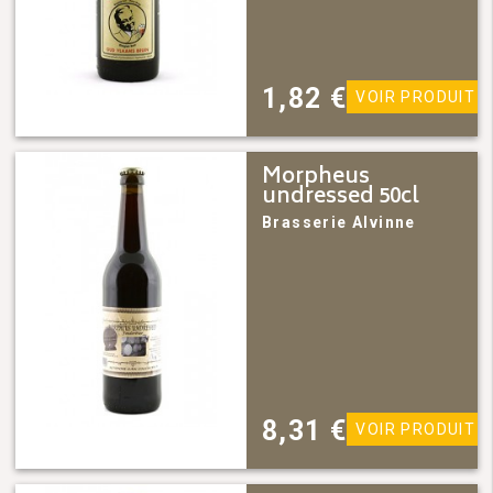
1,82
€
VOIR PRODUIT
Morpheus
undressed 50cl
Brasserie Alvinne
8,31
€
VOIR PRODUIT