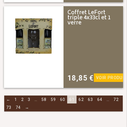
Coffret LeFort
triple 4x33cl et 1
verre
18,85
€
VOIR PRODUIT
←
1
2
3
…
58
59
60
61
62
63
64
…
72
73
74
→