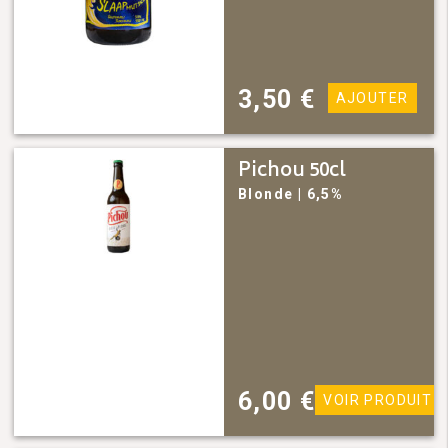
3,50
€
AJOUTER
Pichou 50cl
Blonde
| 6,5%
6,00
€
VOIR PRODUIT