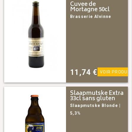
Cuvee de
Mortagne 50cl
Brasserie Alvinne
11,74
€
VOIR PRODUIT
Slaapmutske Extra
33cl sans gluten
Slaapmutske
Blonde
|
5,3%