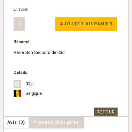
En stock
quantité
AJOUTER AU PANIER
de
Verre
Résumé
Bon
Secours
Verre Bon Secours de 33cl.
33cl
Détails
33cl
Belgique
RETOUR
Avis (0)
Produits similaires