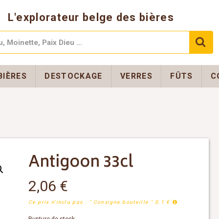
L'explorateur belge des bières
BIÈRES
DESTOCKAGE
VERRES
FÛTS
C
Antigoon 33cl
2,06
€
Ce prix n'inclu pas : " Consigne bouteille " 0.1 €
Rupture de stock