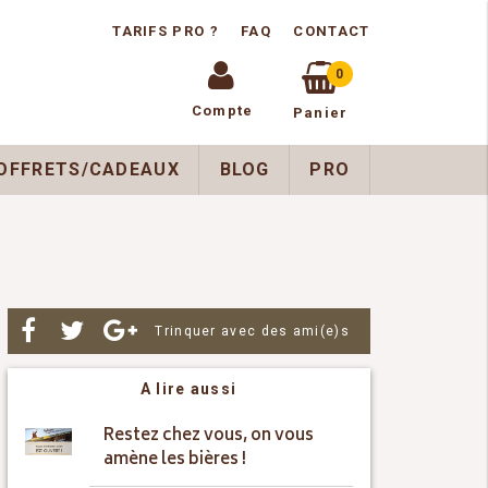
TARIFS PRO ?
FAQ
CONTACT
0
Compte
Panier
OFFRETS/CADEAUX
BLOG
PRO
Par
Trinquer avec des ami(e)s
A lire aussi
Restez chez vous, on vous
amène les bières !