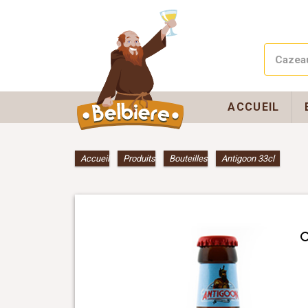
ACCUEIL
Accueil
»
Produits
»
Bouteilles
»
Antigoon 33cl