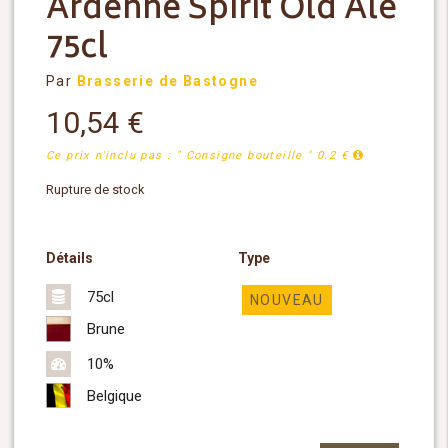
Ardenne Spirit Old Ale
75cl
Par
Brasserie de Bastogne
10,54
€
Ce prix n'inclu pas : " Consigne bouteille " 0.2 €
Rupture de stock
Détails
Type
75cl
NOUVEAU
Brune
10%
Belgique