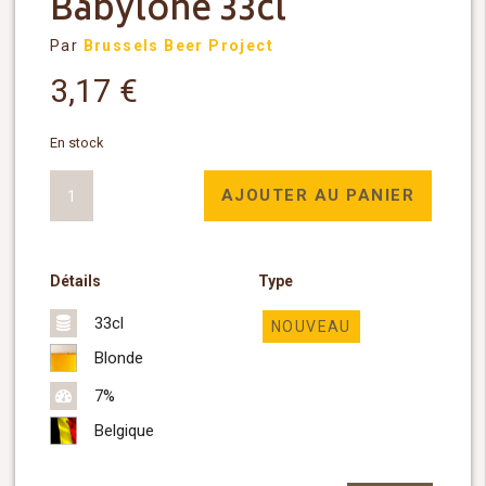
Babylone 33cl
Par
Brussels Beer Project
3,17
€
En stock
quantité
AJOUTER AU PANIER
de
Babylone
33cl
Détails
Type
33cl
NOUVEAU
Blonde
7%
Belgique