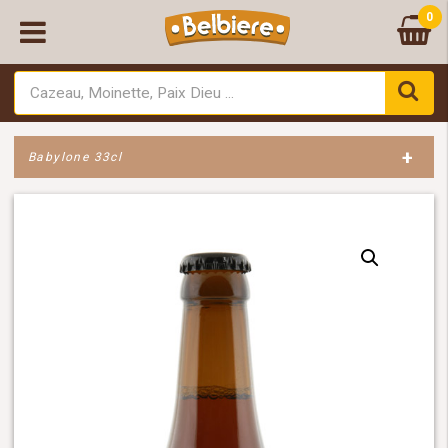
0
+
Babylone 33cl