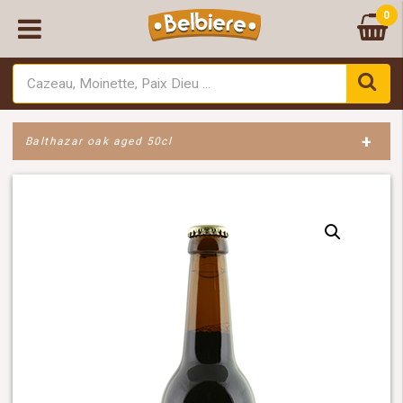
0
+
Balthazar oak aged 50cl