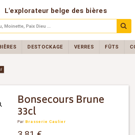
L'explorateur belge des bières
BIÈRES
DESTOCKAGE
VERRES
FÛTS
C
l
Bonsecours Brune
33cl
Par
Brasserie Caulier
3,81
€