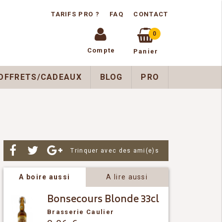
TARIFS PRO ?
FAQ
CONTACT
0
Compte
Panier
OFFRETS/CADEAUX
BLOG
PRO
Par
Trinquer avec des ami(e)s
A boire aussi
A lire aussi
Bonsecours Blonde 33cl
Brasserie Caulier