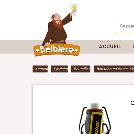
ACCUEIL
Accueil
»
Produits
»
Bouteilles
»
Bonsecours Brune 33c