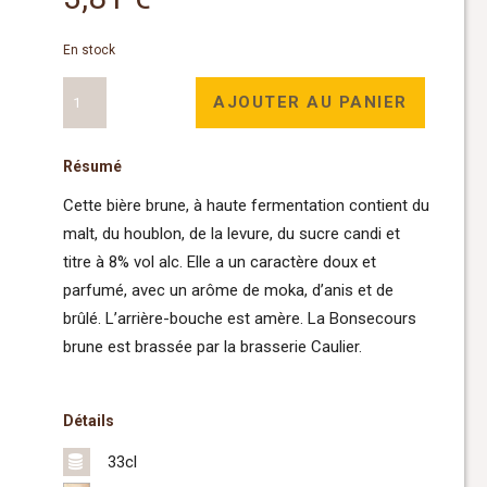
En stock
quantité
AJOUTER AU PANIER
de
Bonsecours
Résumé
Brune
33cl
Cette bière brune, à haute fermentation contient du
malt, du houblon, de la levure, du sucre candi et
titre à 8% vol alc. Elle a un caractère doux et
parfumé, avec un arôme de moka, d’anis et de
brûlé. L’arrière-bouche est amère. La Bonsecours
brune est brassée par la brasserie Caulier.
Détails
33cl