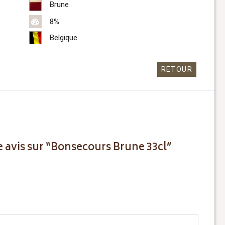
Brune
8%
Belgique
RETOUR
re avis sur “Bonsecours Brune 33cl”