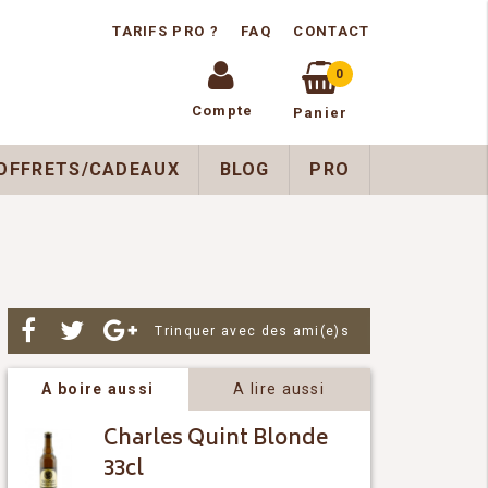
TARIFS PRO ?
FAQ
CONTACT
0
Compte
Panier
OFFRETS/CADEAUX
BLOG
PRO
Par
Trinquer avec des ami(e)s
A boire aussi
A lire aussi
Charles Quint Blonde
33cl