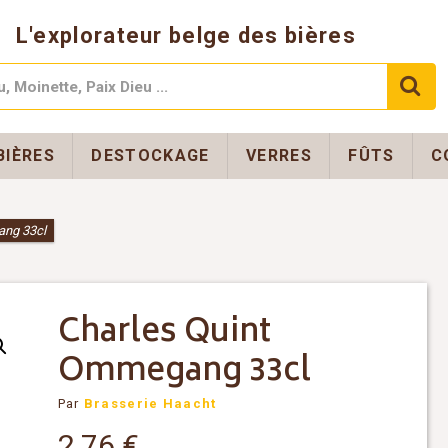
L'explorateur belge des bières
BIÈRES
DESTOCKAGE
VERRES
FÛTS
C
ang 33cl
Charles Quint
Ommegang 33cl
Par
Brasserie Haacht
2,76
€