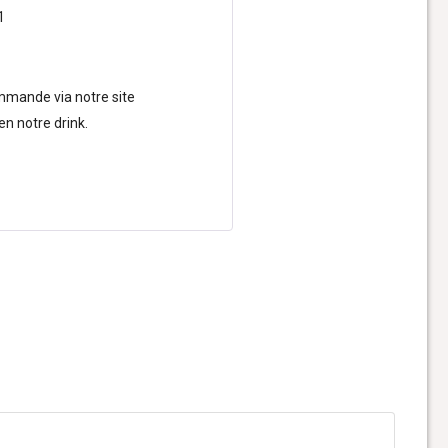
1
mande via notre site
n notre drink.