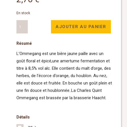
En stock
quantité
AJOUTER AU PANIER
de
Charles
Résumé
Quint
Ommegang
L’Ommegang est une bière jaune paille avec un
33cl
goût floral et épicé,une amertume fermentation et
titre à 8,5% vol alc. Elle contient du malt d’orge, des
herbes, de l’écorce d’orange, du houblon. Au nez,
elle est douce et fruitée. En bouche un goût plein et
une fin douce et houblonnée..La Charles Quint
Ommegang est brassée par la brasserie Haacht.
Détails