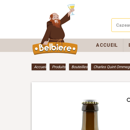
ACCUEIL
Accueil
»
Produits
»
Bouteilles
»
Charles Quint Ommeg