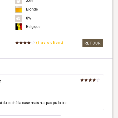
33cl
Blonde
8%
Belgique
(
1
avis client)
RETOUR
Noté
1
4.00
sur 5
basé
sur
notation
client
1
Note
4
sur 5
i du coché la case mais n’ai pas pu la lire.