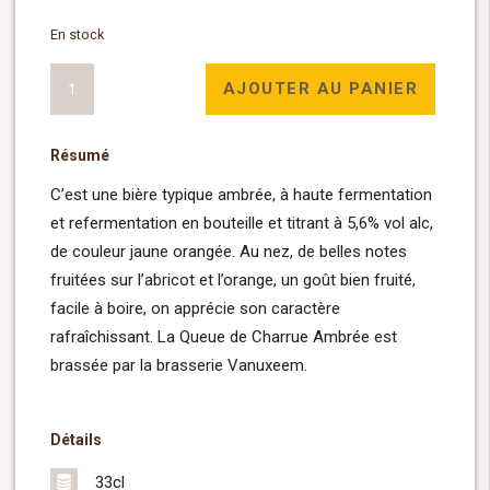
En stock
quantité
AJOUTER AU PANIER
de
Queue
Résumé
de
Charrue
C’est une bière typique ambrée, à haute fermentation
Ambree
et refermentation en bouteille et titrant à 5,6% vol alc,
33cl
de couleur jaune orangée. Au nez, de belles notes
fruitées sur l’abricot et l’orange, un goût bien fruité,
facile à boire, on apprécie son caractère
rafraîchissant. La Queue de Charrue Ambrée est
brassée par la brasserie Vanuxeem.
Détails
33cl