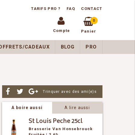
TARIFS PRO ?
FAQ
CONTACT
0
Compte
Panier
OFFRETS/CADEAUX
BLOG
PRO
Par
Trinquer avec des ami(e)s
A boire aussi
A lire aussi
St Louis Peche 25cl
Brasserie Van Honsebrouck
Fruitée
| 2,6%