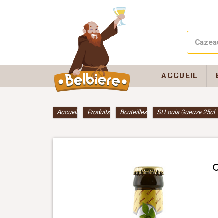
ACCUEIL
Accueil
»
Produits
»
Bouteilles
»
St Louis Gueuze 25cl