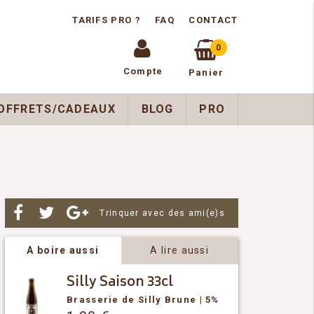
TARIFS PRO ?
FAQ
CONTACT
0
Compte
Panier
OFFRETS/CADEAUX
BLOG
PRO
Par
Trinquer avec des ami(e)s
A boire aussi
A lire aussi
Silly Saison 33cl
Brasserie de Silly
Brune
| 5%