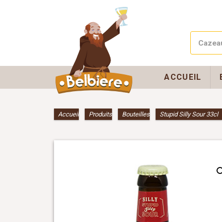
ACCUEIL
Accueil
»
Produits
»
Bouteilles
»
Stupid Silly Sour 33cl