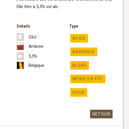
Elle titre à 5,5% vol alc.
Détails
Type
33cl
ACIDE
Ambrée
BARRIQUE
5,5%
Belgique
BLEND
MÛRIE EN FÛT
SOUR
RETOUR