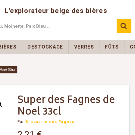
L'explorateur belge des bières
BIÈRES
DESTOCKAGE
VERRES
FÛTS
C
Noel 33cl
Super des Fagnes de
Noel 33cl
Par
Brasserie des Fagnes
2,21
€