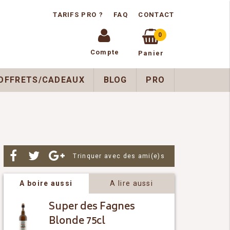
TARIFS PRO ?
FAQ
CONTACT
0
Compte
Panier
OFFRETS/CADEAUX
BLOG
PRO
Par
Trinquer avec des ami(e)s
A boire aussi
A lire aussi
Super des Fagnes
Blonde 75cl