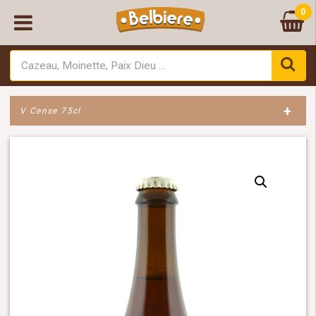
0
+
V Cense 75cl